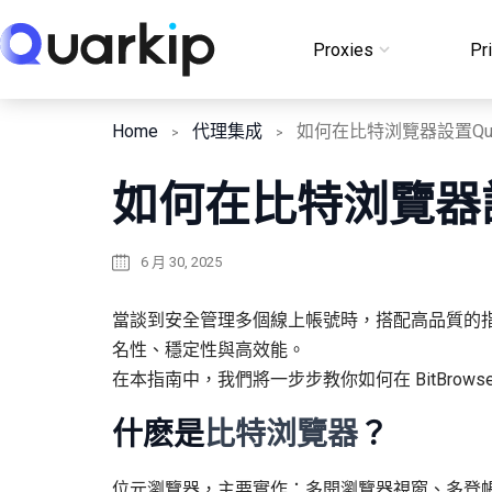
Skip
to
Proxies
Pr
Login
content
Home
代理集成
如何在比特浏覽器設置Qua
如何在比特浏覽器設置
6 月 30, 2025
當談到安全管理多個線上帳號時，搭配高品質的指紋瀏覽
名性、穩定性與高效能。
在本指南中，我們將一步步教你如何在 BitBrowser 
什麽是
比特浏覽器
？
位元瀏覽器，主要實作：多開瀏覽器視窗、多登帳號