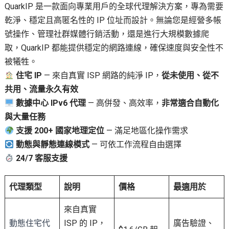
QuarkIP 是一款面向專業用戶的全球代理解決方案，專為需要
乾淨、穩定且高匿名性的 IP 位址而設計。無論您是經營多帳
號操作、管理社群媒體行銷活動，還是進行大規模數據爬
取，QuarkIP 都能提供穩定的網路連線，確保速度與安全性不
被犧牲。
住宅 IP
— 來自真實 ISP 網路的純淨 IP，
從未使用、從不
共用、流量永久有效
數據中心 IPv6 代理
— 高併發、高效率，
非常適合自動化
與大量任務
支援 200+ 國家地理定位
— 滿足地區化操作需求
動態與靜態連線模式
— 可依工作流程自由選擇
24/7 客服支援
代理類型
說明
價格
最適用於
來自真實
動態住宅代
ISP 的 IP，
廣告驗證、