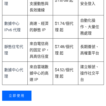
$1.6/GB 起
理
支援動態與
安全登入
長效連線
自動化操
數據中心
高速、經濟
$1.74/個代
作、大量任
IPv6 代理
的靜態 IP
理 起
務處理
來自電信商
靜態住宅
代
$7.48/個代
長期養號、
的固定 IP，
理
理 起
高權重平台
具高信任度
來自雲端數
建立帳號、
數據中心代
$4.52/個代
據中心的高
操作社交平
理
理 起
速 IP
台
立即使用