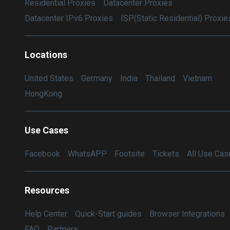
Residential Proxies
Datacenter Proxies
Datacenter IPv6 Proxies
ISP(Static Residential) Proxie
Locations
United States
Germany
India
Thailand
Vietnam
HongKong
Use Cases
Facebook
WhatsAPP
Footsite
Tickets
All Use Cas
Resources
Help Center
Quick-Start guides
Browser Integrations
FAQ
Partners