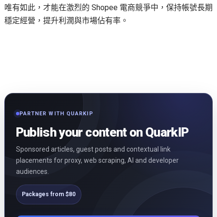
唯有如此，才能在激烈的 Shopee 電商競爭中，保持帳號長期
穩定經營，提升利潤與市場佔有率。
PARTNER WITH QUARKIP
Publish your content on QuarkIP
Sponsored articles, guest posts and contextual link
placements for proxy, web scraping, AI and developer
audiences.
Packages from $80