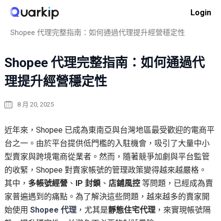
Skip
Login
to
Home
操作指南
content
Shopee 代理完整指南：如何通過代理提升經營穩定性
Shopee 代理完整指南：如何通過代
理提升經營穩定性
8 月 20, 2025
近年來，Shopee 已成為東南亞與台灣地區最受歡迎的電商平
台之一。由於平台提供低門檻的入駐機會，吸引了大量中小
型賣家與跨境電商從業者。然而，隨著競爭加劇與平台監管
的收緊，Shopee 對賣家帳號的管理政策變得越來越嚴格。
其中，
多帳號經營
、
IP 封鎖
、
店鋪風控
等問題，已經成為賣
家普遍遇到的痛點。為了解決這些問題，越來越多的賣家開
始使用
Shopee 代理
，尤其是
靜態住宅代理
，來實現帳號隔