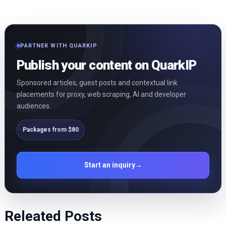
PARTNER WITH QUARKIP
Publish your content on QuarkIP
Sponsored articles, guest posts and contextual link
placements for proxy, web scraping, AI and developer
audiences.
Packages from $80
Start an inquiry
→
Releated Posts